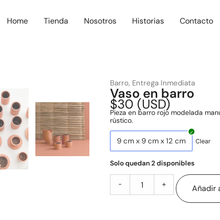
Home
Tienda
Nosotros
Historias
Contacto
Barro
,
Entrega Inmediata
Vaso en barro
$
30
(
USD
)
Pieza en barro rojo modelada manu
rústico.
9 cm x 9 cm x 12 cm
Clear
Solo quedan 2 disponibles
-
+
Añadir a