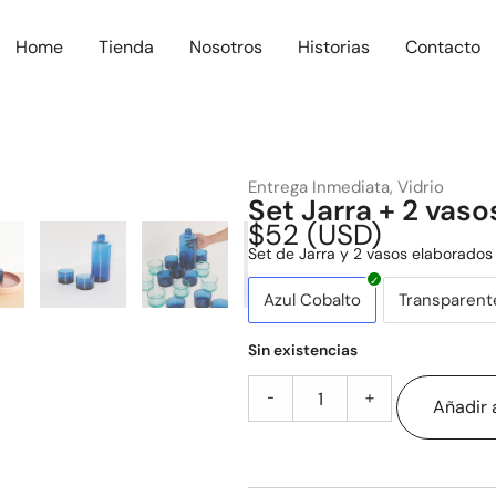
Home
Tienda
Nosotros
Historias
Contacto
Entrega Inmediata
,
Vidrio
Set Jarra + 2 vaso
$
52
(
USD
)
Set de Jarra y 2 vasos elaborados
Azul Cobalto
Transparent
Sin existencias
-
+
Añadir a