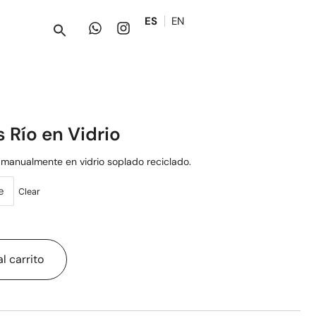
ES
EN
s Río en Vidrio
 manualmente en vidrio soplado reciclado.
e
Clear
l carrito