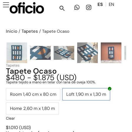
ES
EN
Inicio
Tapetes
/
/ Tapete Ocaso
Tapetes
Tapete Ocaso
$
480
-
$
1.875
(
USD
)
Tapete tejido a mano en telar con lana de oveja 100%.
Room 1,40 cm x 80 cm
Loft 1,90 m x 1,30 m
Home 2,60 m x 1,80 m
Clear
$
1.010
(
USD
)