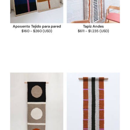
Aposento Tejido para pared
Tapiz Andes
$
160
-
$
260
(
USD
)
$
611
-
$
1.235
(
USD
)