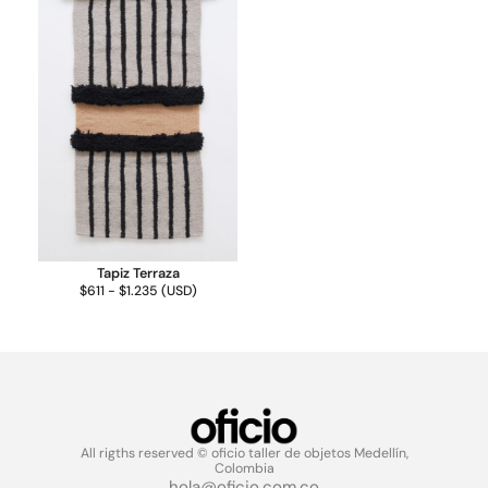
Tapiz Terraza
$
611
-
$
1.235
(
USD
)
All rigths reserved © oficio taller de objetos Medellín,
Colombia
hola@oficio.com.co