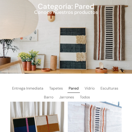
ES
EN
Categoría: Pared
Conoce nuestros productos
Entrega Inmediata
Tapetes
Pared
Vidrio
Esculturas
Barro
Jarrones
Todos