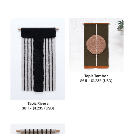
Tapiz Tambor
$
611
-
$
1.235
(
USD
)
Tapiz Rivera
$
611
-
$
1.235
(
USD
)