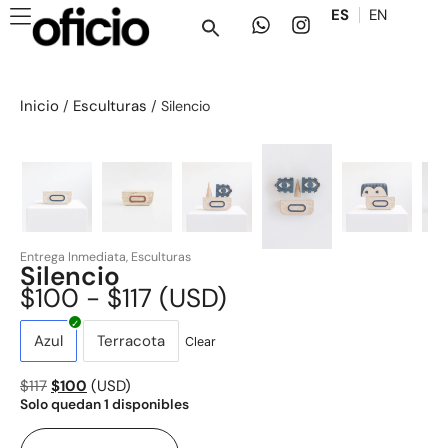
ES
EN
Inicio
Esculturas
/
/ Silencio
Entrega Inmediata
,
Esculturas
Silencio
$
100
-
$
117
(
USD
)
Azul
Terracota
Clear
$
117
$
100
(
USD
)
Solo quedan 1 disponibles