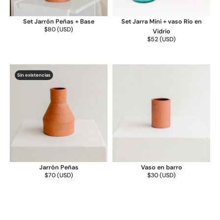
Set Jarrón Peñas + Base
Set Jarra Mini + vaso Río en
$
80
(
USD
)
Vidrio
$
52
(
USD
)
Sin existencias
Jarrón Peñas
Vaso en barro
$
70
(
USD
)
$
30
(
USD
)